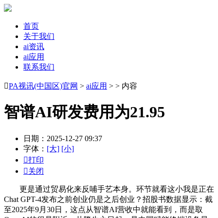
首页
关于我们
ai资讯
ai应用
联系我们

PA视讯(中国区)官网
>
ai应用
> > 内容
智谱AI研发费用为21.95
日期：2025-12-27 09:37
字体：
[大]
[小]

打印

关闭
更是通过贸易化来反哺手艺本身。环节就看这小我是正在
Chat GPT-4发布之前创业仍是之后创业？招股书数据显示：截
至2025年9月30日，这点从智谱AI营收中就能看到，而是取